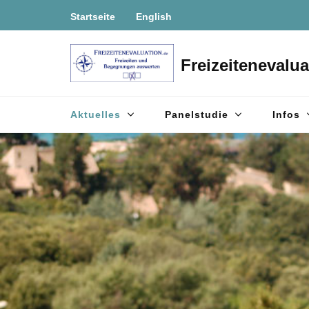
Zum
Startseite
English
Inhalt
springen
Freizeitenevalua
(Enter
drücken)
Aktuelles
Panelstudie
Infos