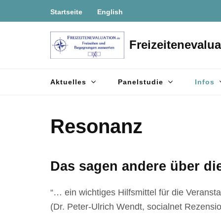
Zum
Startseite
English
Inhalt
springen
Freizeitenevalua
(Enter
drücken)
Aktuelles
Panelstudie
Infos
Resonanz
Das sagen andere über die
“… ein wichtiges Hilfsmittel für die Verans
(Dr. Peter-Ulrich Wendt, socialnet Rezensi