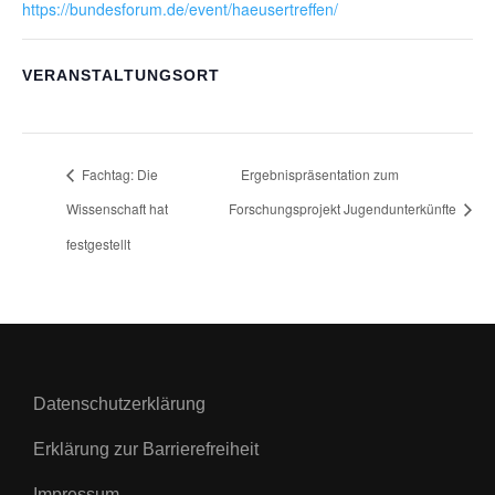
https://bundesforum.de/event/haeusertreffen/
VERANSTALTUNGSORT
Fachtag: Die
Ergebnispräsentation zum
Wissenschaft hat
Forschungsprojekt Jugendunterkünfte
festgestellt
Datenschutzerklärung
Erklärung zur Barrierefreiheit
Impressum