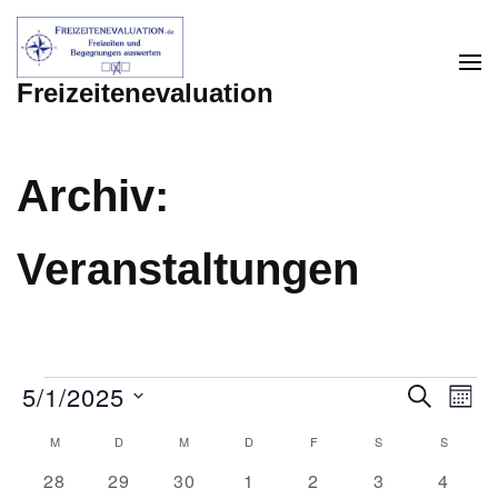
Zum
Inhalt
springen
Freizeitenevaluation
(Enter
drücken)
Archiv:
Veranstaltungen
Veranstaltungen
5/1/2025
Verans
Ver
SUCHE
MON
Ans
Suche
Datum
Kalender
M
MONTAG
D
DIENSTAG
M
MITTWOCH
D
DONNERSTAG
F
FREITAG
S
SAMSTAG
S
SONNT
Nav
wählen.
und
0
0
0
0
0
0
0
28
29
30
1
2
3
4
von