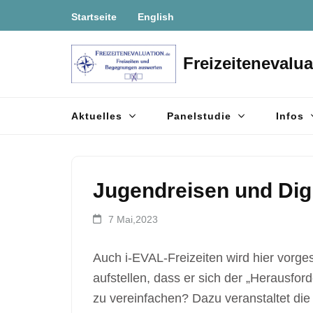
Zum
Startseite
English
Inhalt
springen
Freizeitenevalua
(Enter
drücken)
Aktuelles
Panelstudie
Infos
Jugendreisen und Digi
7 Mai,2023
Auch i-EVAL-Freizeiten wird hier vorge
aufstellen, dass er sich der „Herausford
zu vereinfachen? Dazu veranstaltet di