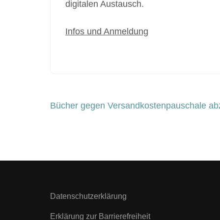
digitalen Austausch.
Infos und Anmeldung
Beitragsnavigation
Bücher gegen Versandkostenpauschale a
Datenschutzerklärung
Erklärung zur Barrierefreiheit