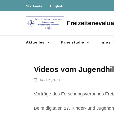
Zum
Startseite
English
Inhalt
springen
Freizeitenevalua
(Enter
drücken)
Aktuelles
Panelstudie
Infos
Videos vom Jugendhilf
14 Juni,2021
Vorträge des Forschungsverbunds Freiz
Beim digitalen 17. Kinder- und Jugendhi